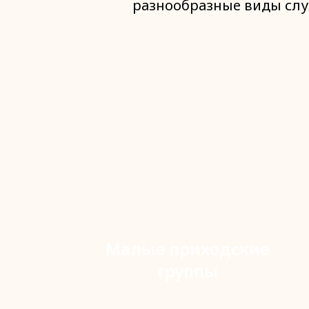
разнообразные виды слу
Малые приходские
группы